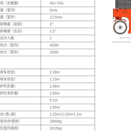
间（无载重）
45s~50s
速（室内）
0m/s
速（室外）
12.5m/s
斜角度（前后）
3°
斜角度（左右）
1.5°
允许人数
2
向力（室内）
400N
向力（室外）
200N
收车状态）
2.39m
收车状态）
1.15m
护栏折叠）
1.98m
护栏未折叠）
2.60m
0.1m
1.85m
长×宽×高）
2.25m×1.15m×1.1m
室内/外使用）
2900kg
仅室内使用）
2615kg