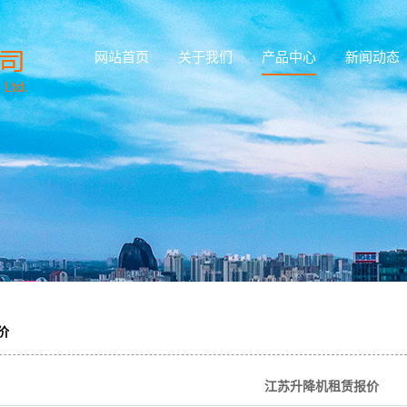
网站首页
关于我们
产品中心
新闻动态
公司简介
江苏直臂式高
公司新闻
荣誉资质
空作业平台租
江苏曲臂式高
行业新闻
空作业平台租
江苏剪叉式高
赁
技术知识
空作业平台租
江苏蜘蛛式高
赁
空作业平台租
江苏车载式高
赁
空作业平台租
江苏套筒式高
赁
空作业平台租
江苏登高车租
赁
价
江苏剪刀车租
赁
赁
江苏曲臂车出
赁
江苏升降机租赁报价
江苏直臂车出
租