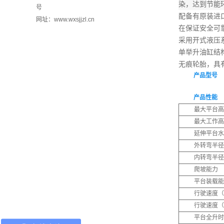
染，达到节能
号
配备有原装进
网址：www.wxsjjzl.cn
在保证安全可
采用开式液压
单举升油缸结
无痕轮胎，具
产品型号
产品性能
最大平台高
最大工作高
延伸平台水
外转弯半径
内转弯半径
爬坡能力
平台装载能
行驶速度（
行驶速度（
平台全升时