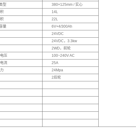
 类型
380×125mm / 实心
积
14L
积
22L
 容量
6V×4/300Ah
24VDC
24VDC，3.3kw
2WD，前轮
电压
100~240V AC
电流
25A
力
24Mpa
2后轮