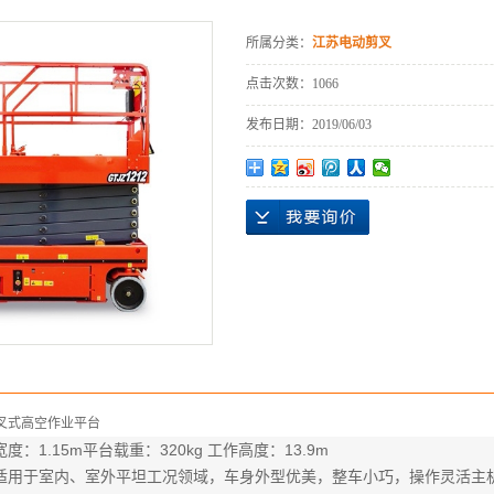
租
所属分类：
江苏电动剪叉
点击次数：
1066
发布日期：
2019/06/03
叉式高空作业平台
：1.15m平台载重：320kg 工作高度：13.9m
适用于室内、室外平坦工况领域，车身外型优美，整车小巧，操作灵活主