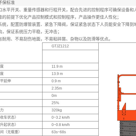
环保标准
口水平开关、重量传感器和行程开关，配合先进的控制程序可确保设备和
靠的前提下优化产品控制模式和控制程序，产品操作更佳人性化；
系统，配置防爆管装置、紧急下降阀，保证紧急状态下人员能安全下降到
构，保证系统压力平稳，无冲击；
有耐用、不易刮伤地面，不易粘碎屑、杂物以及防滑等优点。
GTJZ1212
度
11.9 m
度
13.9 m
平延伸
0.9 m
2.35m
0m
25%
力
320kg
收车状态）
0~3.2 km/h
升起状态）
0~0.8 km/h
间（无载重）
63s~68s