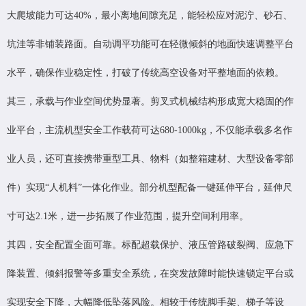
大爬坡能力可达40%，最小离地间隙充足，能轻松应对泥泞、砂石、
坑洼等非铺装路面。自动调平功能可在轻微倾斜的地面快速调整平台
水平，确保作业稳定性，打破了传统高空设备对平整地面的依赖。
其三，承载与作业空间优势显著。剪叉式机械结构形成宽大稳固的作
业平台，主流机型安全工作载荷可达680-1000kg，不仅能承载多名作
业人员，还可直接携带重型工具、物料（如整箱建材、大型设备零部
件）实现“人机料”一体化作业。部分机型配备一键延伸平台，延伸尺
寸可达2.1米，进一步拓展了作业范围，提升空间利用率。
其四，安全配置全面可靠。标配超载保护、液压管路破裂阀、应急下
降装置、倾斜报警等多重安全系统，在突发故障时能快速锁定平台或
实现安全下降，大幅降低坠落风险。相较于传统脚手架、梯子等设